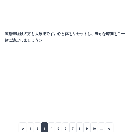
瞑想未経験の方も大歓迎です。心と体をリセットし、豊かな時間をご一
緒に過ごしましょう✨
<
>
1
2
3
4
5
6
7
8
9
10
...