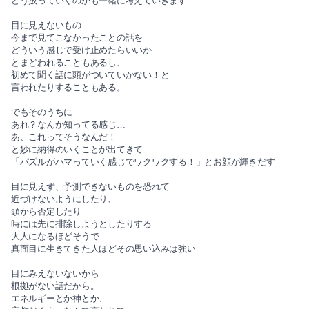
どう扱っていくのかも一緒に考えていきます
目に見えないもの
今まで見てこなかったことの話を
どういう感じで受け止めたらいいか
とまどわれることもあるし、
初めて聞く話に頭がついていかない！と
言われたりすることもある。
でもそのうちに
あれ？なんか知ってる感じ…
あ、これってそうなんだ！
と妙に納得のいくことが出てきて
「パズルがハマっていく感じでワクワクする！」とお顔が輝きだす
目に見えず、予測できないものを恐れて
近づけないようにしたり、
頭から否定したり
時には先に排除しようとしたりする
大人になるほどそうで
真面目に生きてきた人ほどその思い込みは強い
目にみえないないから
根拠がない話だから。
エネルギーとか神とか、