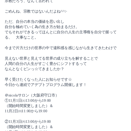
宗教だろう、
なんて言われて
ごめんね、宗教ではないんだよね^^✨
ただ、自分の本当の価値を思い出し
自分を極めていく為の生き方が始まるだけ。
でもそれができるってほんとに自分の人生の主導権を自分で握って
る、 大事なこと。
今まで片方だけの世界の中で違和感を感じながら生きてきたわけで
見えない世界と見えてる世界の成り立ちを解することで
人間の自分の人生がすごく豊かにシフトするって
なんとなくピンっ☆て
きましたか？
早く受けたくなった人にお知らせです☆
今日から連続でアデプトプログラム開催します！
＠nicolaサロン（大阪府守口市）
①11月1日㈯13:00から19:00
（開始時間変更しました）＆
11月2日㈰11:00から19:00
②11月3日㈪13:00から19:00
（開始時間変更しました）＆