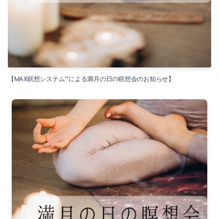
【MAX瞑想システム™による満月の日の瞑想会のお知らせ】