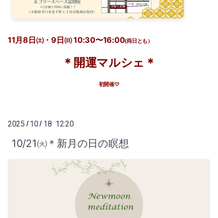
11月8日㈯・9日㈰ 10:30〜16:00
(両日とも）
＊開運マルシェ＊
初開催♡
2025
10
18 12:20
/
/
10/21㈫＊新月の日の瞑想