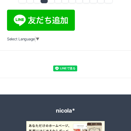
Select Language
▼
nicola*