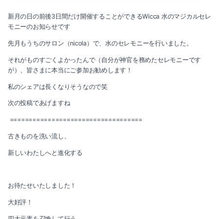
2022-06（3）
新月の日の前後3日間だけ開催することができるWicca 水のマジカルセレ
2022-11（2）
2022-05（3）
モニーのお知らせです
2022-10（2）
先月もうちのサロン（nicola）で、水のセレモニーを行いました。
2022-04（2）
それがものすごくよかったんで（自分が神官を務めたセレモニーです
2022-09（1）
2022-03（3）
が）、皆さまに本当にご参加お勧めします！
2022-08（1）
私のシェアは長くなりそうなので笑
2022-02（1）
次の投稿であげますね
2022-07（3）
2022-01（4）
===================================
2022-06（3）
2021-12（3）
古きものを洗い流し、
2022-05（3）
新しいわたしへと進化する
2021-11（2）
2022-04（2）
2021-10（3）
お待たせいたしました！
2022-03（3）
2021-09（1）
大好評！
2022-02（1）
四大元素を召喚して行う