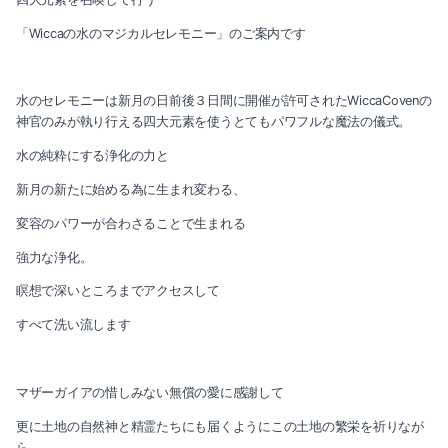
2021-08（3）
「Wiccaの水のマジカルセレモニー」のご案内です
2022-01（4）
2021-07（3）
2021-12（3）
2021-06（4）
水のセレモニーは新月の日前後３日間に開催が許可されたWiccaCovenの
神官のみが執り行える四大元素を使うとてもパワフルな魔法の儀式。
2021-11（2）
2021-05（3）
水の純粋にする浄化の力と
2021-10（3）
2021-04（2）
新月の新たに始める為に生まれ変わる、
2021-09（1）
変容のパワーが合わさることで生まれる
2021-03（2）
強力な浄化。
2021-08（3）
2021-02（1）
瞑想で深いところまでアクセスして
2021-07（3）
2021-01（2）
すべて洗い流します
2021-06（4）
2020-11（3）
マザーガイアの惜しみない無償の愛に感謝して
2021-05（3）
2020-10（1）
更に土地の自然神と精霊たちにも届くようにこの土地の繁栄を祈りなが
2021-04（2）
ら。