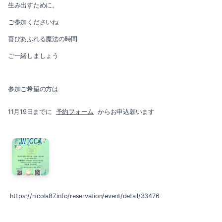
2019-05（4）
生み出すために。
2018-07（1）
ご参加くださいね
2019-04（4）
喜びあふれる魔法の時間
2019-03（2）
ご一緒しましょう
2019-02（2）
参加ご希望の方は
2019-01（2）
11月19日までに
予約フォーム
からお申込願います
2018-12（3）
2018-07（1）
https://nicola87.info/reservation/event/detail/33476