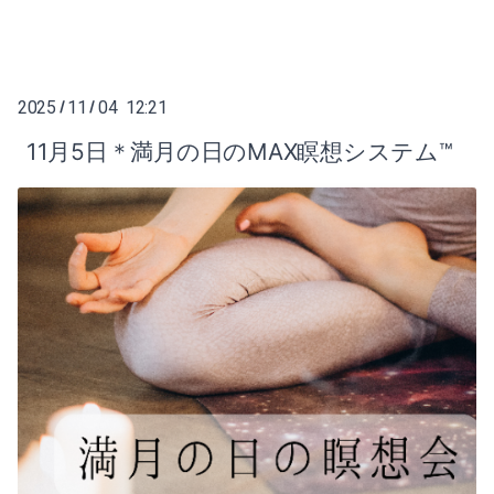
2025
11
04 12:21
/
/
11月5日＊満月の日のMAX瞑想システム™