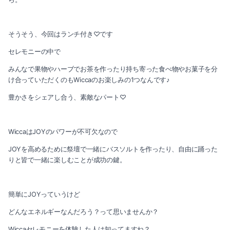
2020-09（2）
2021-03（2）
2020-08（3）
そうそう、今回はランチ付き♡です
2021-02（1）
2020-07（2）
セレモニーの中で
2021-01（2）
みんなで果物やハーブでお茶を作ったり持ち寄った食べ物やお菓子を分
2020-06（2）
け合っていただくのもWiccaのお楽しみの1つなんです♪
2020-11（3）
2020-05（1）
豊かさをシェアし合う、素敵なパート♡
2020-10（1）
2020-03（3）
WiccaはJOYのパワーが不可欠なので
2020-09（2）
2020-02（1）
JOYを高めるために祭壇で一緒にバスソルトを作ったり、自由に踊った
りと皆で一緒に楽しむことが成功の鍵。
2020-08（3）
2020-01（1）
2020-07（2）
2019-12（3）
簡単にJOYっていうけど
2020-06（2）
2019-11（1）
どんなエネルギーなんだろう？って思いませんか？
Wiccaセレモニーを体験した人は知ってますね？
2020-05（1）