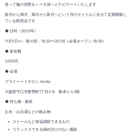
使って脳の状態をシータ波へとナビゲートいたします
新月から満月、満月から新月へという月のサイクルに合せて定期開催し
ている瞑想会です
◆ 日時（2025年）
11月5日㈬・夜の部：18:30〜20:00（会場オープン 18:00）
◆ 参加費
1,000円
◆ 会場
プライベートサロン nicola
大阪府守口市豊秀町1丁目2-8 船本ビル1階
◆ 持ち物・服装
お水・お白湯などの飲み物
ストールなど体温調節できるもの
リラックスできる締め付けのない服装