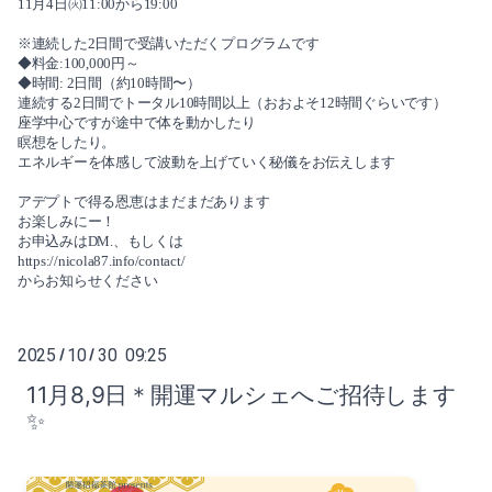
11月4日㈫11:00から19:00
※連続した2日間で受講いただくプログラムです
◆料金:100,000円～
◆時間: 2日間（約10時間〜）
連続する2日間でトータル10時間以上（おおよそ12時間ぐらいです）
座学中心ですが途中で体を動かしたり
瞑想をしたり。
エネルギーを体感して波動を上げていく秘儀をお伝えします
アデプトで得る恩恵はまだまだあります
お楽しみにー！
お申込みはDM.、もしくは
https://nicola87.info/contact/
からお知らせください
2025
10
30 09:25
/
/
11月8,9日＊開運マルシェへご招待します
✨