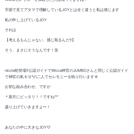
2019-10（2）
字面で見てアタマで理解しているJOYとは全く違うと私は感じます
2020-03（3）
2019-09（2）
私の申し上げているJOY
2020-02（1）
2019-08（3）
それは
【考えるもんじゃない、感じ取るんだ!!】
2020-01（1）
2019-06（1）
そう、まさにそうなんです！笑
2019-12（3）
2019-05（4）
2019-11（1）
2019-04（4）
nicola初登場!!公認ガイドでWicca神官のJUMBOさんと同じく公認ガイド
で神官の私キヨ*の二人でセレモニーを執り行います☆
2019-10（2）
2019-03（2）
お初な組み合わせ、ですが
2019-09（2）
＊新月にピッタリ！！ですね^^'
2019-02（2）
盛り上げていきますよ〜！
2019-08（3）
2019-01（2）
2019-06（1）
2018-12（3）
あなたの中に大きなJOY♡