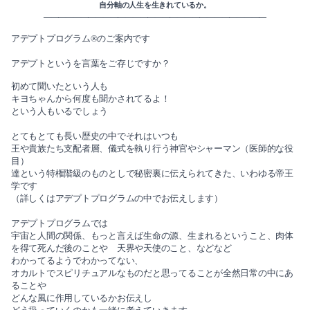
自分軸の人生を生きれているか。
——————————————————————————————
アデプトプログラム®のご案内です
アデプトというを言葉をご存じで
すか？
初めて聞いたという人も
キヨちゃんから何度も聞かされてるよ！
という人もいるでしょう
とてもとても長い歴史の中でそれはいつも
王や貴族たち支配者層、儀式を執り行う神官やシャーマン（医師的な役
目）
達という特権階級のものとしで秘密裏に伝えられてきた、いわゆる帝王
学です
（詳しくはアデプトプログラムの中でお伝えします）
アデプトプログラムでは
宇宙と人間の関係、もっと言えば生命の源、生まれるということ、肉体
を得て死んだ後のことや 天界や天使のこと、などなど
わかってるようでわかってない、
オカルトでスピリチュアルなものだと思ってることが全然日常の中にあ
ることや
どんな風に作用しているかお伝えし