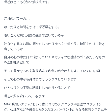
瞑想はとても心強い解決法です。
満月のパワーの元、
ゆったりと時間をかけて深呼吸をする。
吸いこんだ息はお腹の底まで届いているか
吐きだす息はお腹の底からしっかりゆっくり細く長い時間をかけて吐き
出しているか
自分の心の中に日々溜まっていくネガティブな感情のゴミみたいなもの
を全部吐きだして
美しく豊かなものを取り込んで内側の自分が力を抜いていくのを感じ
そして心の中から身体までリラックスしていきます
ひとつひとつ丁寧に誘導ししっかりやることで
瞑想の質が変わっていきます
MAX 瞑想システム™という古代ヨガのテクニックや言語プログラミン
グ、心理学などを融合した5つのコンポーネントからなる瞑想システムを