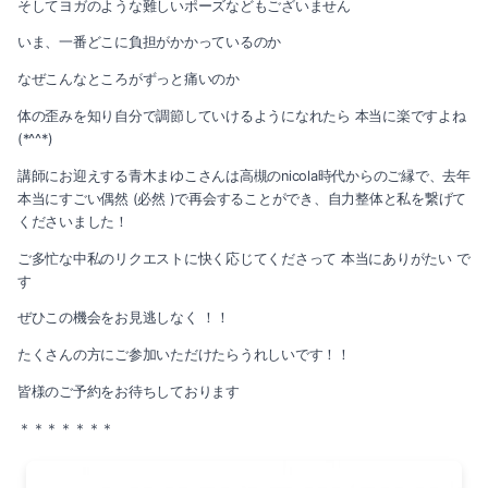
2023-06（2）
そしてヨガのような難しいポーズなどもございません
2024-03（2）
いま、一番どこに負担がかかっているのか
2023-05（1）
なぜこんなところがずっと痛いのか
2024-01（1）
2023-03（1）
体の歪みを知り自分で調節していけるようになれたら 本当に楽ですよね
2023-11（1）
(*^^*)
2023-01（1）
講師にお迎えする青木まゆこさんは高槻のnicola時代からのご縁で、去年
2023-10（1）
2022-12（1）
本当にすごい偶然 (必然 )で再会することができ、自力整体と私を繋げて
くださいました！
2023-08（3）
2022-11（2）
ご多忙な中私のリクエストに快く応じてくださって 本当にありがたい で
す
2023-06（2）
2022-10（2）
ぜひこの機会をお見逃しなく ！！
2023-05（1）
2022-09（1）
たくさんの方にご参加いただけたらうれしいです！！
2023-03（1）
皆様のご予約をお待ちしております
2022-08（1）
＊＊＊＊＊＊＊
2023-01（1）
2022-07（3）
2022-12（1）