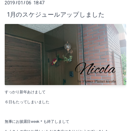
2020-09（2）
2019
01
06 18:47
/
/
2021-03（2）
1月のスケジュールアップしました
2020-08（3）
2021-02（1）
2020-07（2）
2021-01（2）
2020-06（2）
2020-11（3）
2020-05（1）
2020-10（1）
2020-03（3）
2020-09（2）
2020-02（1）
2020-08（3）
すっかり新年あけまして
2020-01（1）
６日もたってしまいました
2020-07（2）
2019-12（3）
2020-06（2）
2019-11（1）
無事にお披露目week＊も終了しまして
2020-05（1）