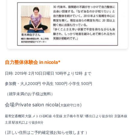
2022-06（3）
2022-11（2）
2022-05（3）
2022-10（2）
2022-04（2）
2022-09（1）
2022-03（3）
2022-08（1）
2022-02（1）
自力整体体験会 in nicola*
2022-07（3）
2022-01（4）
日時: 2019年 2月10日日曜日 10時半より12時 まで
2022-06（3）
2021-12（3）
参加費・大人2000円 中高生 1000円 小学生 500円
2022-05（3）
（就学未満のお子様は無料）
2021-11（2）
会場:
Private salon nicola(
）
大阪府守口市
2022-04（2）
2021-10（3）
最寄交通機関 大阪 メトロ谷町線 今里線 太子橋今市 駅 1番出口より徒歩5分 京阪本線
2022-03（3）
土居 駅改札口より徒歩8分
2021-09（1）
( 詳しい住所はご予約確定後お知らせ致します ）
2022-02（1）