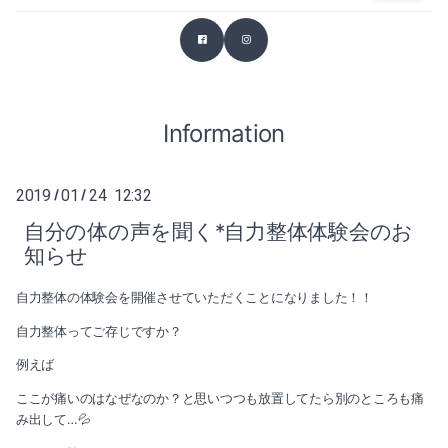
2026-03（2）
2025-07（1）
2026-02（1）
2025-06（2）
2025-12（1）
Information
2025-04（1）
2025-11（4）
2025-03（2）
2019
01
24 12:32
/
/
2025-10（4）
2025-02（1）
自分の体の声を聞く*自力整体体験会のお
知らせ
2025-09（2）
2024-12（2）
自力整体の体験会を開催させていただくことになりました！！
2025-07（1）
2024-11（2）
自力整体ってご存じですか？
2025-06（2）
2024-10（1）
例えば
2025-04（1）
ここが痛いのはなぜなのか？と思いつつも放置してたら別のところも痛
2024-09（1）
み出して…💦
2025-03（2）
2024-08（1）