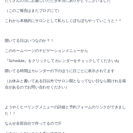
たくさんの方にお越しいただき本当にありがとうございました
2019-10（2）
（このご報告はまたブログにて）
2020-03（3）
2019-09（2）
これから本格的にサロンとして私らしくぼちぼちやっていこうと＾＾
2020-02（1）
2019-08（3）
2020-01（1）
開いてる日はいつなのか？！
2019-06（1）
このホームページのナビゲーションメニューから
2019-12（3）
2019-05（4）
『Schedule』をクリックしてカレンダーをチェックしてくださいね
2019-11（1）
2019-04（4）
開いてる時間はカレンダーの下のほうに日ごとに表示されてます
2019-10（2）
（お休みと書いてある日以外でサロン開となってない日なら開けれる場
2019-03（2）
合があるのでお問い合わせください）
2019-09（2）
2019-02（2）
2019-08（3）
ようやくヒーリングメニューの詳細と予約フォームのリンクができまし
2019-01（2）
た！！
2019-06（1）
2018-12（3）
なんせ全部自分で作ってるので汗