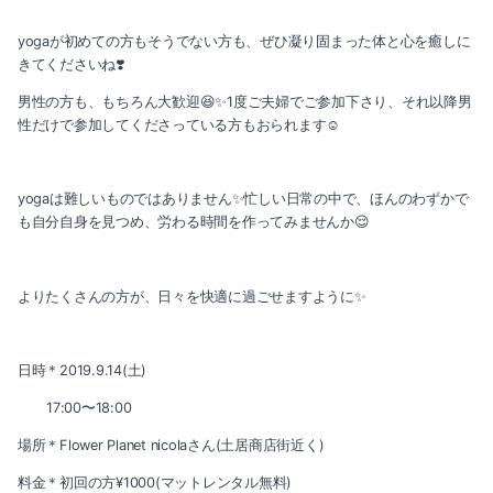
2022-06（3）
yogaが初めての方もそうでない方も、ぜひ凝り固まった体と心を癒しに
2022-11（2）
2022-05（3）
きてくださいね❣️
2022-10（2）
男性の方も、もちろん大歓迎😆✨1度ご夫婦でご参加下さり、それ以降男
2022-04（2）
性だけで参加してくださっている方もおられます☺️
2022-09（1）
2022-03（3）
2022-08（1）
yogaは難しいものではありません✨忙しい日常の中で、ほんのわずかで
2022-02（1）
も自分自身を見つめ、労わる時間を作ってみませんか😌
2022-07（3）
2022-01（4）
2022-06（3）
よりたくさんの方が、日々を快適に過ごせますように✨
2021-12（3）
2022-05（3）
2021-11（2）
日時＊2019.9.14(土)
2022-04（2）
2021-10（3）
17:00〜18:00
2022-03（3）
場所＊Flower Planet nicolaさん(土居商店街近く)
2021-09（1）
料金＊初回の方¥1000(マットレンタル無料)
2022-02（1）