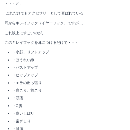
2019-05（4）
2018-07（1）
・・・と、
これだけでもアクセサリーとして喜ばれている
2019-04（4）
耳からキレイフック（イヤーフック）ですが…。
2019-03（2）
これ以上にすごいのが、
2019-02（2）
このキレイフックを耳につけるだけで・・・
・小顔、リフトアップ
2019-01（2）
・ほうれい線
2018-12（3）
・バストアップ
・ヒップアップ
2018-07（1）
・エラの出っ張り
・肩こり、首こり
・頭痛
・O脚
・食いしばり
・歯ぎしり
・腰痛