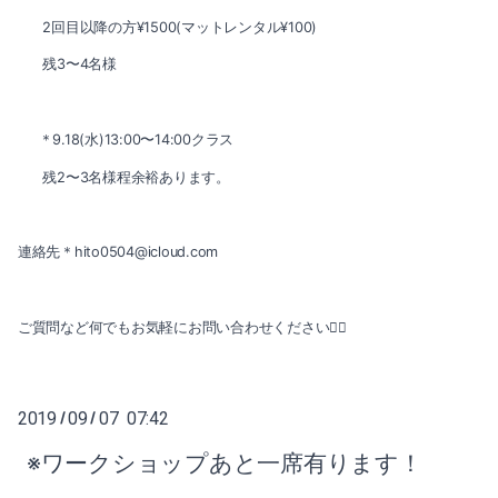
2021-08（3）
2回目以降の方¥1500(マットレンタル¥100)
2022-01（4）
2021-07（3）
残3〜4名様
2021-12（3）
2021-06（4）
＊9.18(水)13:00〜14:00クラス
2021-11（2）
2021-05（3）
残2〜3名様程余裕あります。
2021-10（3）
2021-04（2）
2021-09（1）
連絡先＊hito0504@icloud.com
2021-03（2）
2021-08（3）
2021-02（1）
ご質問など何でもお気軽にお問い合わせください🙇‍♀️
2021-07（3）
2021-01（2）
2021-06（4）
2020-11（3）
2019
09
07 07:42
/
/
2021-05（3）
2020-10（1）
※ワークショップあと一席有ります！
2021-04（2）