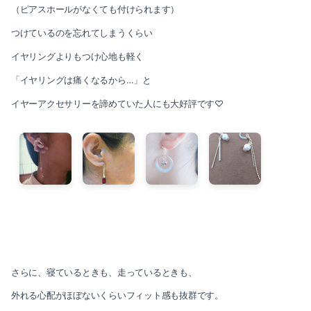
2019-10（2）
（ピアスホールがなくても付けられます）
2020-03（3）
つけているのを忘れてしまうくらい
2019-09（2）
イヤリングよりもつけ心地も軽く
2020-02（1）
2019-08（3）
「イヤリングは痛くなるから…」と
2020-01（1）
2019-06（1）
イヤーアクセサリーを諦めていた人にも大好評です♡
2019-12（3）
2019-05（4）
2019-11（1）
2019-04（4）
2019-10（2）
2019-03（2）
2019-09（2）
2019-02（2）
2019-08（3）
2019-01（2）
さらに、寝ているときも、走っているときも、
2019-06（1）
2018-12（3）
外れる心配がほぼないくらいフィット感も抜群です。