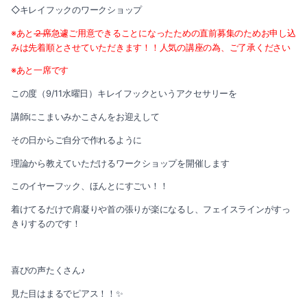
2020-09（2）
◇キレイフックのワークショップ
2021-03（2）
※あと
２席
急遽ご用意できることになったための直前募集のためお申し込
2020-08（3）
みは先着順とさせていただきます！！人気の講座の為、ご了承ください
2021-02（1）
2020-07（2）
※あと一席です
2021-01（2）
この度（9/11水曜日）キレイフックというアクセサリーを
2020-06（2）
講師にこまいみかこさんをお迎えして
2020-11（3）
2020-05（1）
その日からご自分で作れるように
2020-10（1）
2020-03（3）
理論から教えていただけるワークショップを開催します
2020-09（2）
このイヤーフック、ほんとにすごい！！
2020-02（1）
着けてるだけで肩凝りや首の張りが楽になるし、フェイスラインがすっ
2020-08（3）
2020-01（1）
きりするのです！
2020-07（2）
2019-12（3）
喜びの声たくさん♪
2020-06（2）
2019-11（1）
見た目はまるでピアス！！✨
2020-05（1）