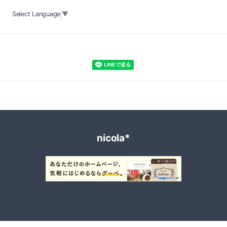
Select Language
▼
nicola*