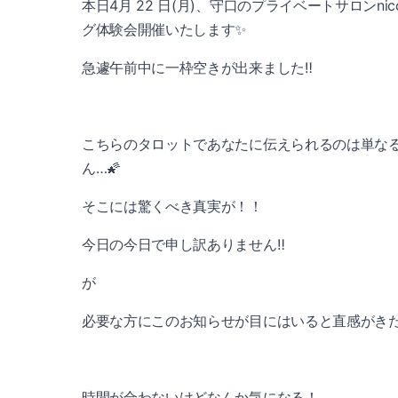
本日4月 22 日(月)、守口のプライベートサロンni
グ体験会開催いたします✨
急遽午前中に一枠空きが出来ました‼️
こちらのタロットであなたに伝えられるのは単なる
ん…🌠
そこには驚くべき真実が！！
今日の今日で申し訳ありません‼️
が
必要な方にこのお知らせが目にはいると直感がき
時間が合わないけどなんか気になる！