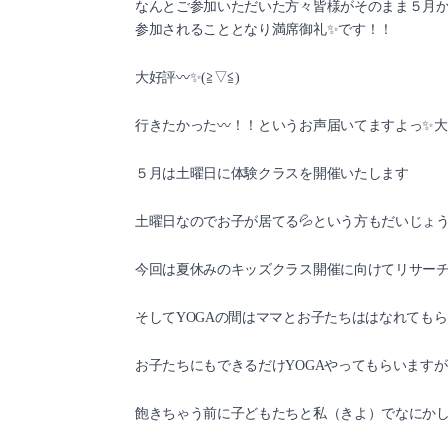
なんとご参加いただいた方々皆様がそのまま５月
参加されることとなり満席御礼✨です！！
大好評〰️✨(≧▽≦)
行きたかった〰️！！というお声届いてますよっ✨
５月は土曜日に体験クラスを開催いたします
土曜日なのでお子が居てる💦という方もだいじょ
今回は夏休みのキッズクラス開催に向けてリサー
そしてYOGAの間はママとお子たちははなれても
お子たちにもできるだけYOGAやってもらいますが
飽きちゃう前に子どもたちと私（きよ）でなにか