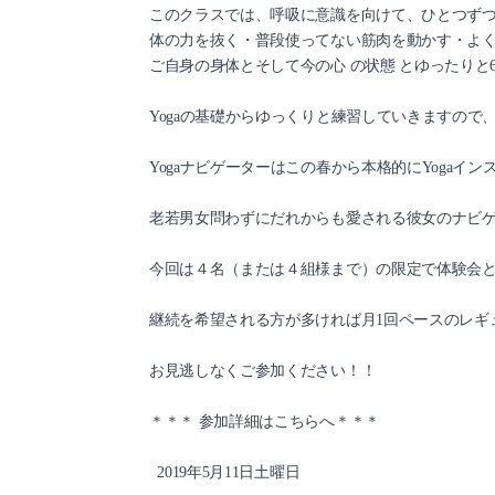
このクラスでは、呼吸に意識を向けて、ひとつず
体の力を抜く・普段使ってない筋肉を動かす・よ
ご自身の身体とそして今の心 の状態 とゆったりと
Yogaの基礎からゆっくりと練習していきますの
Yogaナビゲーターはこの春から本格的にYogaイン
老若男女問わずにだれからも愛される彼女のナビ
今回は４名（または４組様まで）の限定で体験会
継続を希望される方が多ければ月1回ペースのレギ
お見逃しなくご参加ください！！
＊＊＊ 参加詳細はこちらへ＊＊＊
2019年5月11日土曜日