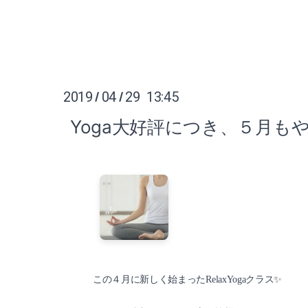
2019
04
29 13:45
/
/
Yoga大好評につき、５月もや
この４月に新しく始まったRelaxYogaクラス✨