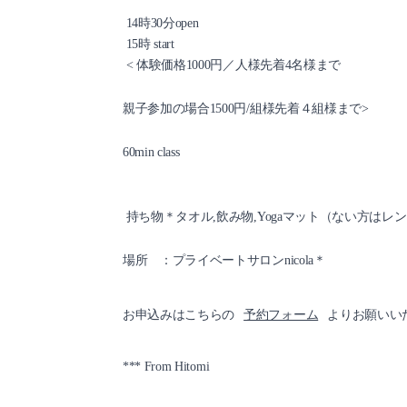
14時30分open
15時 start
< 体験価格1000円／人様先着4名様まで
親子参加の場合1500円/組様先着４組様まで>
60min class
持ち物＊タオル,飲み物,Yogaマット（ない方はレ
場所 ：プライベートサロンnicola＊
予約フォーム
お申込みはこちらの
よりお願いい
*** From Hitomi