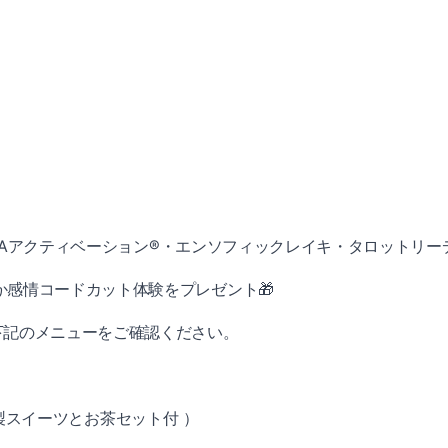
（DNAアクティベーション®・エンソフィックレイキ・タロットリ
か感情コードカット体験をプレゼント🎁
下記のメニューをご確認ください。
女お手製スイーツとお茶セット付 ）