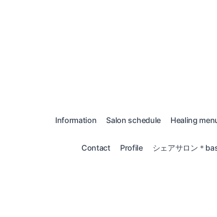
Information
Salon schedule
Healing men
Contact
Profile
シェアサロン＊bas