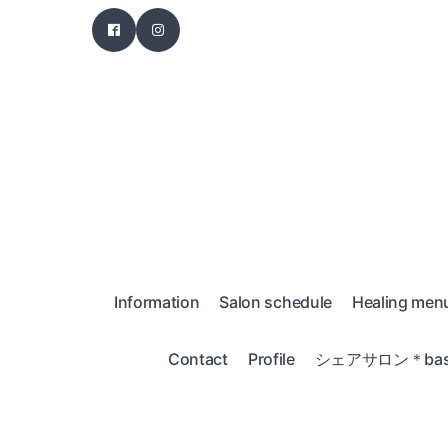
Information
Salon schedule
Healing men
Contact
Profile
シェアサロン＊bas