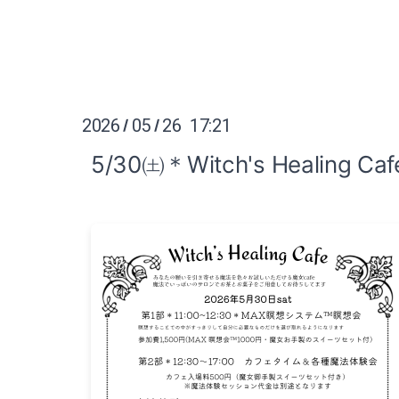
2026
05
26 17:21
/
/
5/30㈯＊Witch's Healing Caf