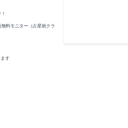
り！
術無料モニター（占星術クラ
きます