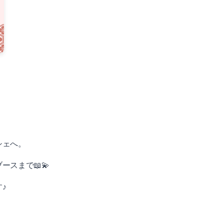
シェへ。
スまで📖💫
♪