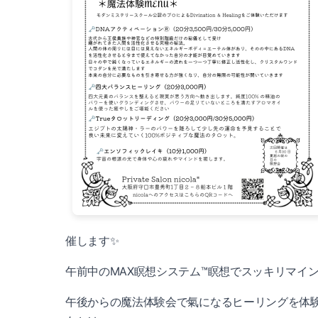
催します✨️
午前中のMAX瞑想システム™瞑想でスッキリマイ
午後からの魔法体験会で氣になるヒーリングを体