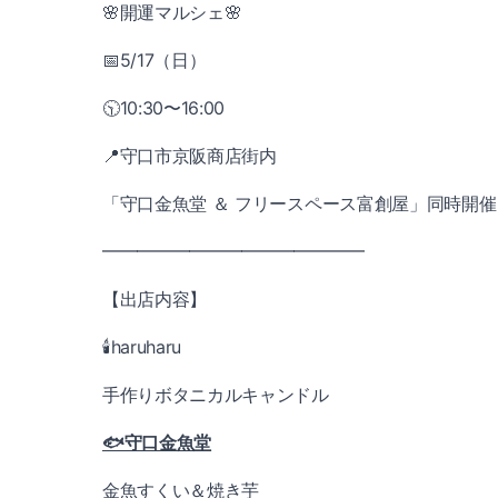
🌸開運マルシェ🌸
📅5/17（日）
🕥10:30〜16:00
📍守口市京阪商店街内
「守口金魚堂 ＆ フリースペース富創屋」同時開催
━━━━━━━━━━━━━━━
【出店内容】
🕯haruharu
手作りボタニカルキャンドル
🐟守口金魚堂
金魚すくい＆焼き芋