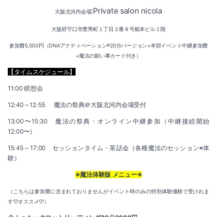
:Private salon nicola
大阪北河内会場
大阪府守口市豊秀町１丁目２番８号船本ビル１階
参加費5,000円（DNAアクティベーション®20分バージョン+本部イベント中継参加費
+魔法の願い事カード付き）
【タイムスケジュール】
11:00 瞑想会
12:40～12:55 魔法の祭典＠大阪北河内会場受付
13:00〜15:30 魔法の祭典・オンライン中継参加（中継接続開始
12:00〜）
15:45～17:00 セッションタイム・茶話会（各種魔法のセッション※体
験）
※魔法体験版 メニュー※
（こちらは参加費に含まれておりませんがイベント時のみの特別体験価格で受けれま
す♡オススメ♡）