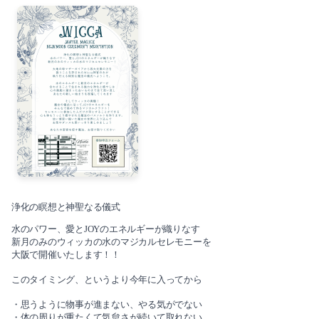
2023-06（2）
2024-03（2）
2023-05（1）
2024-01（1）
2023-03（1）
2023-11（1）
2023-01（1）
2023-10（1）
2022-12（1）
2023-08（3）
2022-11（2）
2023-06（2）
2022-10（2）
浄化の瞑想と神聖なる儀式
2023-05（1）
2022-09（1）
水のパワー、愛とJOYのエネルギーが織りなす
新月のみのウィッカの水のマジカルセレモニーを
2023-03（1）
大阪で開催いたします！！
2022-08（1）
このタイミング、というより今年に入ってから
2023-01（1）
2022-07（3）
・思うように物事が進まない、やる気がでない
2022-12（1）
・体の周りが重たくて気怠さが続いて取れない