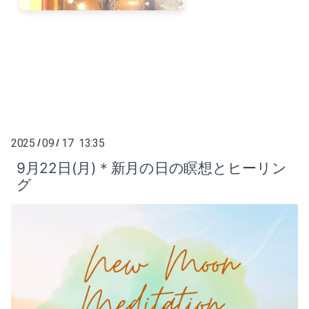
2025
09
17 13:35
/
/
9月22日(月)＊新月の日の瞑想とヒーリン
グ