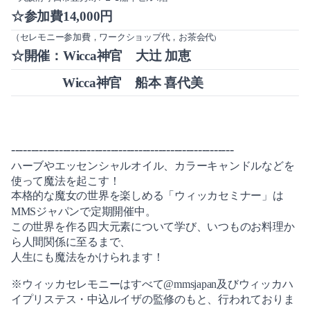
2019-10（2）
☆参加費14,000円
2020-03（3）
（セレモニー参加費，ワークショップ代，お茶会代
2019-09（2）
)
☆開催：Wicca神官 大辻 加恵
2020-02（1）
2019-08（3）
Wicca神官 船本 喜代美
2020-01（1）
2019-06（1）
2019-12（3）
2019-05（4）
-------------------------------------
-------------------
2019-11（1）
2019-04（4）
ハーブやエッセンシャルオイル、カラーキャンドルなどを
使って魔法を起こす！
2019-10（2）
2019-03（2）
本格的な魔女の世界を楽しめる「ウィッカセミナー」は
MMSジャパンで定期開催中。
2019-09（2）
2019-02（2）
この世界を作る四大元素について学び、いつものお料理か
ら人間関係に至るまで、
2019-08（3）
2019-01（2）
人生にも魔法をかけられます！
2019-06（1）
※ウィッカセレモニーはすべて@mmsjapan及びウィッカハ
2018-12（3）
イプリステス・中込ルイザの監修のもと、行われておりま