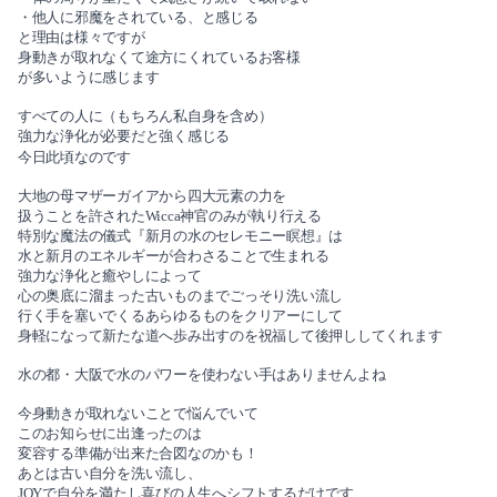
2022-06（3）
・他人に邪魔をされている、と感じる
と理由は様々ですが
2022-11（2）
2022-05（3）
身動きが取れなくて途方にくれているお客様
が多いように感じます
2022-10（2）
2022-04（2）
すべての人に（もちろん私自身を含め）
強力な浄化が必要だと強く感じる
2022-09（1）
2022-03（3）
今日此頃なのです
2022-08（1）
大地の母マザーガイアから四大元素の力を
2022-02（1）
扱うことを許されたWicca神官のみが執り行える
特別な魔法の儀式『新月の水のセレモニー瞑想』は
2022-07（3）
2022-01（4）
水と新月のエネルギーが合わさることで生まれる
強力な浄化と癒やしによって
2022-06（3）
心の奥底に溜まった古いものまでごっそり洗い流し
2021-12（3）
行く手を塞いでくるあらゆるものをクリアーにして
身軽になって新たな道へ歩み出すのを祝福して後押ししてくれます
2022-05（3）
2021-11（2）
水の都・大阪で水のパワーを使わない手はありませんよね
2022-04（2）
2021-10（3）
今身動きが取れないことで悩んでいて
このお知らせに出逢ったのは
2022-03（3）
2021-09（1）
変容する準備が出来た合図なのかも！
あとは古い自分を洗い流し、
2022-02（1）
JOYで自分を満たし喜びの人生へシフトするだけです