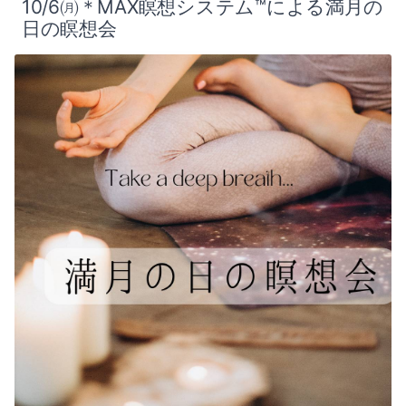
10/6㈪＊MAX瞑想システム™による満月の
日の瞑想会