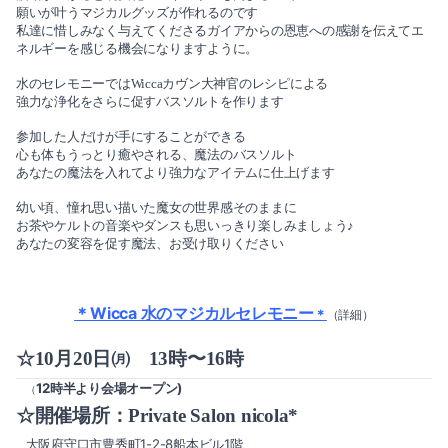
2020-09（2）
願いが叶うマジカルグッズが作れるのです
私達に惜しみなく与えてくださるガイアからの恩恵への感謝を伝えてエ
2021-03（2）
ネルギーを感じる機会になりますように。
2020-08（3）
水のセレモニーではWiccaカヴン大神官のレシピによる
2021-02（1）
2020-07（2）
強力な浄化をさらに促すバスソルトを作ります
2021-01（2）
参加した人だけが手にすることができる
2020-06（2）
心も体もうっとり癒やされる、魔法のバスソルト
あなたの魔法を入れてより強力なアイテムに仕上げます
2020-11（3）
2020-05（1）
幼い頃、憧れ思い描いた魔女の世界感そのままに
2020-10（1）
お茶やケルトの音楽やダンスも思いっきり楽しみましょう♪
2020-03（3）
あなたの変容を促す魔法、お受け取りください
2020-09（2）
2020-02（1）
＊Wicca 水のマジカルセレモニー
2020-08（3）
＊
（詳細）
2020-01（1）
☆10月20日㈪ 13時〜16時
2020-07（2）
2019-12（3）
12時半より会場オープン)
（
2020-06（2）
☆開催場所：Private Salon nicola*
2019-11（1）
大阪府守口市豊秀町1-2-8船本ビル1階
2020-05（1）