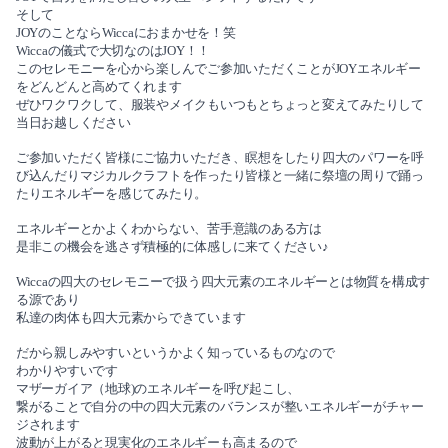
2021-08（3）
そして
JOYのことならWiccaにおまかせを！笑
2022-01（4）
2021-07（3）
Wiccaの儀式で大切なのはJOY！！
このセレモニーを心から楽しんでご参加いただくことがJOYエネルギー
2021-12（3）
をどんどんと高めてくれます
2021-06（4）
ぜひワクワクして、服装やメイクもいつもとちょっと変えてみたりして
当日お越しください
2021-11（2）
2021-05（3）
ご参加いただく皆様にご協力いただき、瞑想をしたり四大のパワーを呼
2021-10（3）
び込んだりマジカルクラフトを作ったり皆様と一緒に祭壇の周りで踊っ
2021-04（2）
たりエネルギーを感じてみたり。
2021-09（1）
エネルギーとかよくわからない、苦手意識のある方は
2021-03（2）
是非この機会を逃さず積極的に体感しに来てください♪
2021-08（3）
2021-02（1）
Wiccaの四大のセレモニーで扱う四大元素のエネルギーとは物質を構成す
る源であり
2021-07（3）
私達の肉体も四大元素からできています
2021-01（2）
だから親しみやすいというかよく知っているものなので
2021-06（4）
2020-11（3）
わかりやすいです
マザーガイア（地球)のエネルギーを呼び起こし、
2021-05（3）
繋がることで自分の中の四大元素のバランスが整いエネルギーがチャー
2020-10（1）
ジされます
波動が上がると現実化のエネルギーも高まるので
2021-04（2）