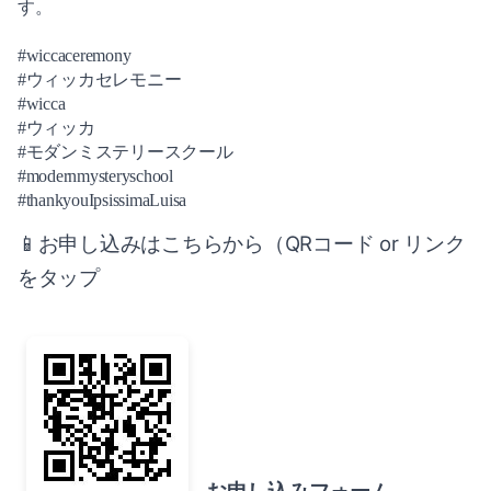
2019-05（4）
す。
2018-07（1）
2019-04（4）
#wiccaceremony
#ウィッカセレモニー
2019-03（2）
#wicca
#ウィッカ
2019-02（2）
#モダンミステリースクール
#modernmysteryschool
2019-01（2）
#thankyouIpsissimaLuisa
📱お申し込みはこちらから（QRコード or リンク
2018-12（3）
をタップ
2018-07（1）