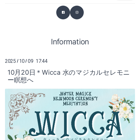
2026-03（2）
2025-07（1）
2026-02（1）
2025-06（2）
2025-12（1）
Information
2025-04（1）
2025-11（4）
2025-03（2）
2025
10
09 17:44
/
/
2025-10（4）
2025-02（1）
10月20日＊Wicca 水のマジカルセレモニ
ー瞑想へ
2025-09（2）
2024-12（2）
2025-07（1）
2024-11（2）
2025-06（2）
2024-10（1）
2025-04（1）
2024-09（1）
2025-03（2）
2024-08（1）