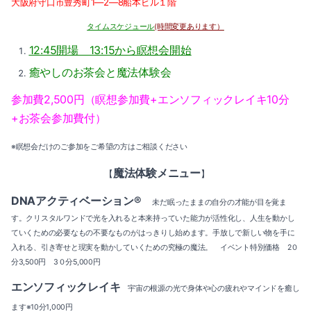
大阪府守口市豊秀町1―2―8船本ビル１階
タイムスケジュール
(時間変更あります）
12:45開場 13:15から瞑想会開始
癒やしのお茶会と魔法体験会
参加費2,500円（瞑想参加費+エンソフィックレイキ10分
+お茶会参加費付）
※瞑想会だけのご参加をご希望の方はご相談ください
魔法体験メニュー
【
】
DNAアクティベーション®
未だ眠ったままの自分の才能が目を覚ま
す。クリスタルワンドで光を入れると本来持っていた能力が活性化し、人生を動かし
ていくための必要なもの不要なものがはっきりし始めます。手放しで新しい物を手に
入れる、引き寄せと現実を動かしていくための究極の魔法。 イベント特別価格 2０
分3,500円 3０分5,000円
エンソフィックレイキ
宇宙の根源の光で身体や心の疲れやマインドを癒し
ます
※10分1,000円