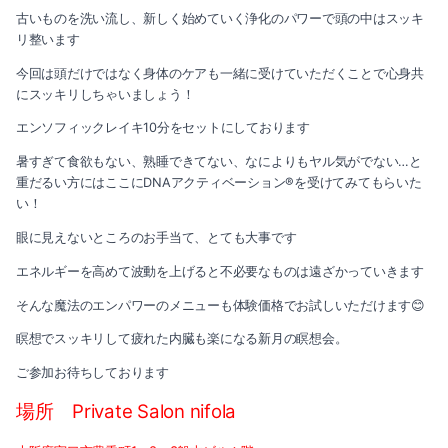
古いものを洗い流し、新しく始めていく浄化のパワーで頭の中はスッキ
リ整います
今回は頭だけではなく身体のケアも一緒に受けていただくことで心身共
にスッキリしちゃいましょう！
エンソフィックレイキ10分をセットにしております
暑すぎて食欲もない、熟睡できてない、なによりもヤル気がでない…と
重だるい方にはここにDNAアクティベーション®を受けてみてもらいた
い！
眼に見えないところのお手当て、とても大事です
エネルギーを高めて波動を上げると不必要なものは遠ざかっていきます
そんな魔法のエンパワーのメニューも体験価格でお試しいただけます😊
瞑想でスッキリして疲れた内臓も楽になる新月の瞑想会。
ご参加お待ちしております
場所 Private Salon nifola