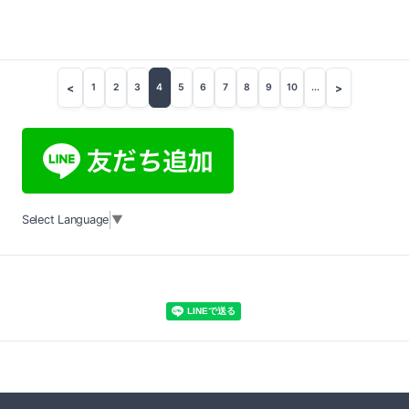
<
>
1
2
3
4
5
6
7
8
9
10
...
Select Language
▼