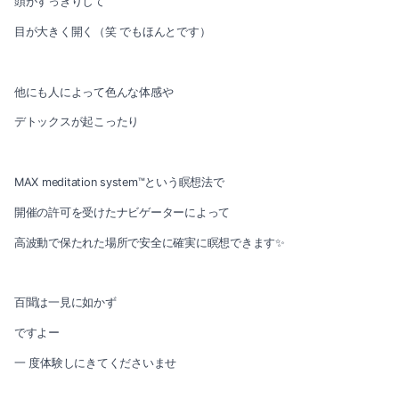
頭がすっきりして
目が大きく開く（笑 でもほんとです）
他にも人によって色んな体感や
デトックスが起こったり
MAX meditation system™️という瞑想法で
開催の許可を受けたナビゲーターによって
高波動で保たれた場所で安全に確実に瞑想できます✨
百聞は一見に如かず
ですよー
一 度体験しにきてくださいませ