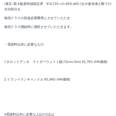
2021-08（3）
(東京-新大阪新幹線指定席 ¥14,720-×2=¥29,440-)を￼参加者人数での
当分割分を
2021-07（3）
毎回クラスの別途必要費用とさせていただき
2021-06（4）
毎回クラス開始時に徴収させていただきます。
2021-05（3）
・受講料以外に必要なもの
2021-04（2）
2021-03（2）
1.タロットデッキ ライダーウェイト版(12cm×7cm) ¥2,750-(HN価格)
2021-02（1）
2.イランイランキャンドル ¥5,940-(HN価格)
2021-01（2）
2020-11（3）
2020-10（1）
※受講料以外に必要な上記の2点は