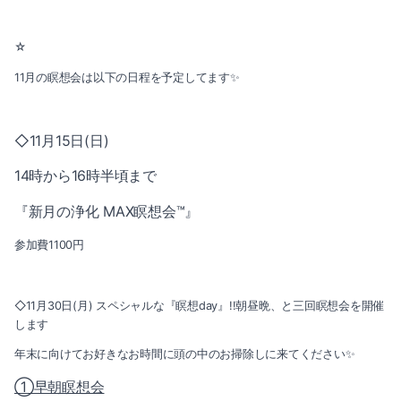
☆
11月の瞑想会は以下の日程を予定してます✨
◇11月15日(日)
14時から16時半頃まで
『新月の浄化 MAX瞑想会™️』
参加費1100円
◇11月30日(月) スペシャルな『瞑想day』!!朝昼晩、と三回瞑想会を開催
します
年末に向けてお好きなお時間に頭の中のお掃除しに来てください✨
①早朝瞑想会