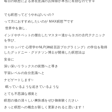
毎日の瞑想による潜在意識のお掃除が本当に有効なのです☺️
でも瞑想ってどうやればいいの？
って方におすすめしたいのが MAX瞑想™️です
世界中を旅し、
インドやチベットの傑出したマスター達からヨガの古代テクニック
を学び、
ヨーロッパで 心理学やNLP(神経言語プログラミング）の学位を取得
したグッドニー・グドナソン博士が開発した瞑想法は
安全に
深い深いリラックスの状態へと導き
宇宙レベルの自分意識へと
ナビゲートします✨
眠っているような起きているような
とても不思議な感覚と
瞑想の後の清々しい爽快感をぜひ御体験ください
きっと瞑想への概念が新しく更新されると思います！