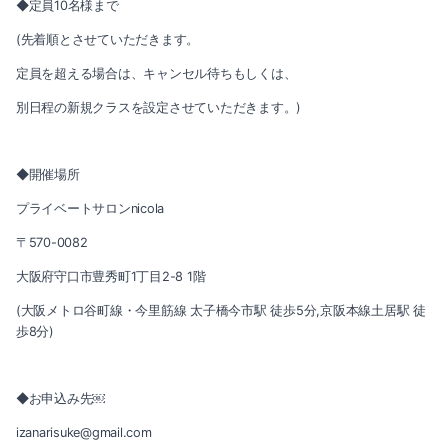
◆定員10名様まで
2019-10（2）
(先着順とさせていただきます。
2019-09（2）
定員を超える場合は、キャンセル待ちもしくは、
2019-08（3）
別日程の新規クラスを設定させていただきます。)
2019-06（1）
◆開催場所
2019-05（4）
プライベートサロンnicola
2019-04（4）
〒570-0082
大阪府守口市豊秀町1丁目2-8 1階
2019-03（2）
(大阪メトロ谷町線・今里筋線 太子橋今市駅 徒歩5分,京阪本線土居駅 徒
2019-02（2）
歩8分)
2019-01（2）
◆お申込み先￼
2018-12（3）
izanarisuke@gmail.com