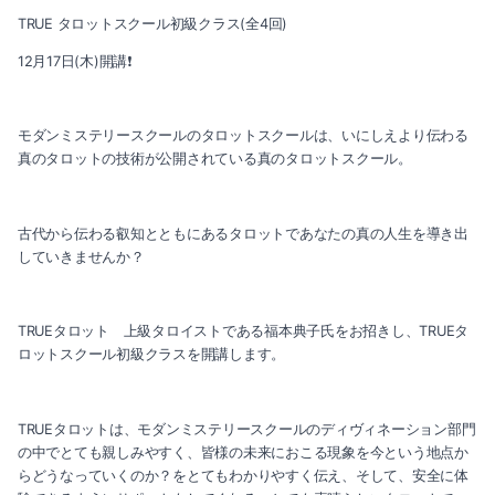
TRUE タロットスクール初級クラス(全4回)
2025-07（1）
12月17日(木)開講❗️
2025-06（2）
モダンミステリースクールのタロットスクールは、いにしえより伝わる
2025-04（1）
真のタロットの技術が公開されている真のタロットスクール。
2025-03（2）
古代から伝わる叡知とともにあるタロットであなたの真の人生を導き出
2025-02（1）
していきませんか？
2024-12（2）
TRUEタロット 上級タロイストである福本典子氏をお招きし、TRUEタ
2024-11（2）
ロットスクール初級クラスを開講します。
2024-10（1）
TRUEタロットは、モダンミステリースクールのディヴィネーション部門
2024-09（1）
の中でとても親しみやすく、皆様の未来におこる現象を今という地点か
らどうなっていくのか？をとてもわかりやすく伝え、そして、安全に体
2024-08（1）