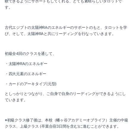
験できるようにサポートもしてくれる、とても素晴らしいタロットで
す。
2024-07（4）
2024-06（3）
古代エジプトの太陽神RAのエネルギーのサポートのもと、タロットを学
び、そして、太陽神RAと共にリーディングを行なっていきます。
2024-05（1）
2024-04（1）
初級全4回のクラスを通して、
・太陽神RAのエネルギー
2024-03（2）
・四大元素のエネルギー
2024-01（1）
・カードのアーキタイプ(元型)
2023-11（1）
としっかりとつながり、ご自身で自身のリーディングができるようにし
ていきます。
2023-10（1）
※初級クラス修了後は、本校（幡ヶ谷アカデミーオブライフ）主催の中級
2023-08（3）
クラス、上級クラス (卒業合宿3日間を含む)に進むことができます。