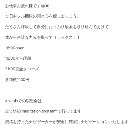
お仕事お疲れ様です😌💓
１日中フル回転の頭と心を癒しましょう。
たくさん呼吸して自分にたっぷり酸素を取り込んであげて
体から余計な力みを取ってリラックス！！
18:00open
19:00から瞑想
21:00完全クローズ
参加費1100円
※nicolaでの瞑想会は
全てMAXmeditation system™️で行ってます
資格を持ったナビゲーターが安全に確実にナビゲーションいたします