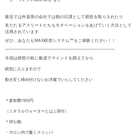
最近では外資系の会社では朝の日課として瞑想を取り入れたり
名だたるアスリートたちもモチベーションをあげていく方法として
活用されています
ぜひ、あなたもMAX瞑想システム™️をご体験ください！！
――――――――――――――――――――――――――
今回は瞑想の前に氣道でマインドを調えてから
瞑想に入りますので
動き安く締め付けないお洋服でいらしてください
＊参加費1100円
（ミネラルウォーターとはぶ茶付）
＊持ち物:
・サロン内で履くスリッパ