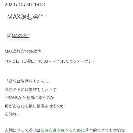
2020
10
30 18:03
/
/
MAX瞑想会™️＋
MAX瞑想会™️の御案内
11月１日（日曜日）15:00～（14:45サロンオープン）
『瞑想は智慧をもたらし、
瞑想の不足は無智をもたらす
何があなたを前に導くのか
何があなたを後に後退させるのか
を知れ』
人間にとって瞑想は
自分自身を生きるために
基本的でとても大切な