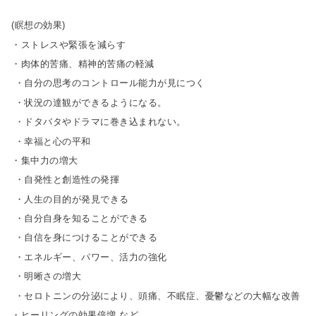
(瞑想の効果)
・ストレスや緊張を減らす
・肉体的苦痛、精神的苦痛の軽減
・自分の思考のコントロール能力が見につく
・状況の達観ができるようになる。
・ドタバタやドラマに巻き込まれない。
・幸福と心の平和
・集中力の増大
・自発性と創造性の発揮
・人生の目的が発見できる
・自分自身を知ることができる
・自信を身につけることができる
・エネルギー、パワー、活力の強化
・明晰さの増大
・セロトニンの分泌により、頭痛、不眠症、憂鬱などの大幅な改善
・ヒーリングの効果倍増 など