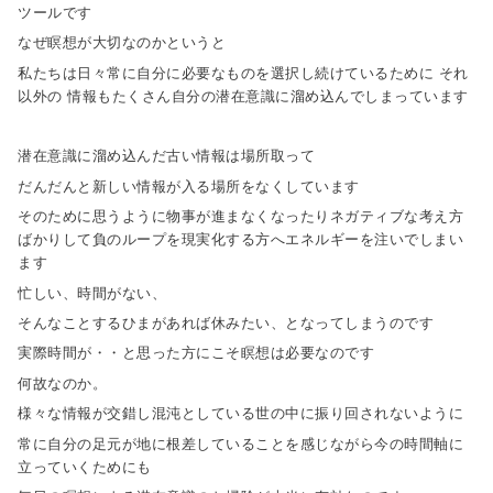
ツールです
なぜ瞑想が大切なのかというと
私たちは日々常に自分に必要なものを選択し続けているために それ
以外の 情報もたくさん自分の潜在意識に溜め込んでしまっています
潜在意識に溜め込んだ古い情報は場所取って
だんだんと新しい情報が入る場所をなくしています
そのために思うように物事が進まなくなったりネガティブな考え方
ばかりして負のループを現実化する方へエネルギーを注いでしまい
ます
忙しい、時間がない、
そんなことするひまがあれば休みたい、となってしまうのです
実際時間が・・と思った方にこそ瞑想は必要なのです
何故なのか。
様々な情報が交錯し混沌としている世の中に振り回されないように
常に自分の足元が地に根差していることを感じながら今の時間軸に
立っていくためにも