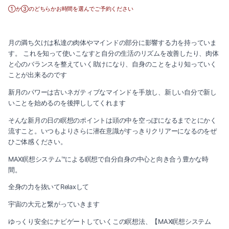
2023-06（2）
①か③のどちらかお時間を選んでご予約ください
2024-03（2）
2023-05（1）
2024-01（1）
月の満ち欠けは私達の肉体やマインドの部分に影響する力を持っていま
2023-03（1）
す。 これを知って使いこなすと自分の生活のリズムを改善したり、肉体
と心のバランスを整えていく助けになり、自身のことをより知っていく
2023-11（1）
2023-01（1）
ことが出来るのです
2023-10（1）
新月のパワーは古いネガティブなマインドを手放し、新しい自分で新し
2022-12（1）
いことを始めるのを後押ししてくれます
2023-08（3）
2022-11（2）
そんな新月の日の瞑想のポイントは頭の中を空っぽになるまでとにかく
流すこと。いつもよりさらに潜在意識がすっきりクリアーになるのをぜ
2023-06（2）
2022-10（2）
ひご体感ください。
2023-05（1）
MAX瞑想システム™による瞑想で自分自身の中心と向き合う豊かな時
2022-09（1）
間。
2023-03（1）
2022-08（1）
全身の力を抜いてRelaxして
2023-01（1）
宇宙の大元と繋がっていきます
2022-07（3）
ゆっくり安全にナビゲートしていくこの瞑想法、【MAX瞑想システム
2022-12（1）