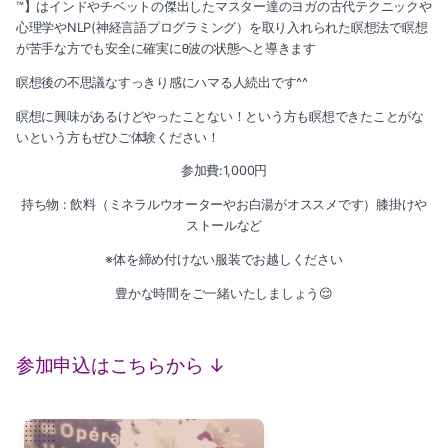
2022-06（3）
™】はインドやチベットの傑出したマスター達のヨガの古代テクニックや
心理学やNLP(神経言語プログラミング）を取り入れられた瞑想法で瞑想
2022-11（2）
が苦手な方でも安全に確実にθ波の状態へと導きます
2022-05（3）
瞑想後の不思議なすっきり感にハマる人続出です^^
2022-10（2）
2022-04（2）
瞑想に興味があるけどやったことない！という方も瞑想できたことがな
2022-09（1）
いという方もぜひご体験ください！
2022-03（3）
参加費:1,000円
2022-08（1）
2022-02（1）
持ち物 : 飲料（ミネラルウオーターやお白湯がオススメです）膝掛けや
2022-07（3）
ストールなど
2022-01（4）
※体を締め付けない服装でお越しください
2022-06（3）
2021-12（3）
豊かな時間をご一緒いたしましょう😌
2022-05（3）
2021-11（2）
2022-04（2）
参加申込はこちらから ↓
2021-10（3）
2022-03（3）
2021-09（1）
2022-02（1）