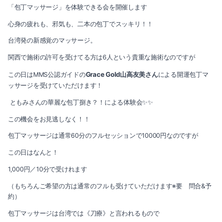
「包丁マッサージ」を体験できる会を開催します
2025-02（1）
2024-07（4）
心身の疲れも、邪気も、二本の包丁でスッキリ！！
2024-12（2）
台湾発の新感覚のマッサージ。
2024-06（3）
関西で施術の許可を受けてる方は6人という貴重な施術なのですが
2024-11（2）
2024-05（1）
Grace Gold山高友美さん
によ
る開運包丁マ
この日はMMS公認ガイドの
2024-10（1）
ッサージを受けていただけます！
2024-04（1）
ともみさんの華麗な包丁捌き？！による体験会✨✨
2024-09（1）
2024-03（2）
この機会をお見逃しなく！！
2024-08（1）
2024-01（1）
包丁マッサージは通常60分のフルセッションで10000円なのですが
2024-07（4）
この日はなんと！
2023-11（1）
1,000円／10分で受けれます
2024-06（3）
2023-10（1）
（もちろんご希望の方は通常のフルも受けていただけます※要 問合&予
2024-05（1）
約）
2023-08（3）
包丁マッサージは台湾では《刀療》と言われるもので
2024-04（1）