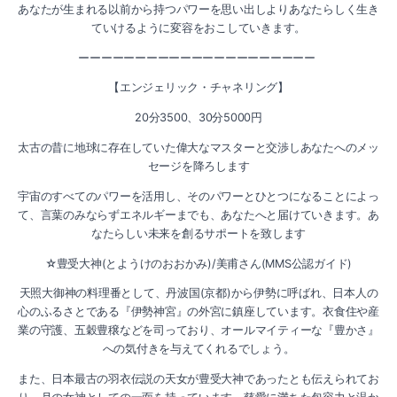
2021-08（3）
あなたが生まれる以前から持つパワーを思い出しよりあなたらしく生き
ていけるように変容をおこしていきます。
2022-01（4）
2021-07（3）
ーーーーーーーーーーーーーーーーーーーーー
2021-12（3）
2021-06（4）
【エンジェリック・チャネリング】
2021-11（2）
20分3500、30分5000円
2021-05（3）
太古の昔に地球に存在していた偉大なマスターと交渉しあなたへのメッ
2021-10（3）
2021-04（2）
セージを降ろします
2021-09（1）
宇宙のすべてのパワーを活用し、そのパワーとひとつになることによっ
2021-03（2）
て、言葉のみならずエネルギーまでも、あなたへと届けていきます。あ
なたらしい未来を創るサポートを致します
2021-08（3）
2021-02（1）
☆豊受大神(とようけのおおかみ)/美甫さん(MMS公認ガイド)
2021-07（3）
2021-01（2）
天照大御神の料理番として、丹波国(京都)から伊勢に呼ばれ、日本人の
心のふるさとである『伊勢神宮』の外宮に鎮座しています。衣食住や産
2021-06（4）
2020-11（3）
業の守護、五穀豊穣などを司っており、オールマイティーな『豊かさ』
への気付きを与えてくれるでしょう。
2021-05（3）
2020-10（1）
また、日本最古の羽衣伝説の天女が豊受大神であったとも伝えられてお
2021-04（2）