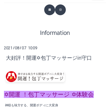
2026-03（2）
2025-07（1）
2026-02（1）
2025-06（2）
2025-12（1）
Information
2025-04（1）
2025-11（4）
2025-03（2）
2021
08
07 10:09
/
/
2025-10（4）
2025-02（1）
大好評！開運✡包丁マッサージin守口
2025-09（2）
2024-12（2）
2025-07（1）
2024-11（2）
2025-06（2）
2024-10（1）
✡開運 ！包丁マッサージ ✡体験会
2025-04（1）
2024-09（1）
神様も味方する、開運ボディに大変身
2025-03（2）
2024-08（1）