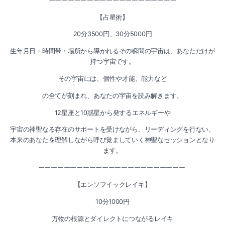
ーーーーーーーーーーーーーーーーーーーー
2019-10（2）
【占星術】
2020-03（3）
2019-09（2）
20分3500円、30分5000円
2020-02（1）
2019-08（3）
生年月日・時間帯・場所から導かれるその瞬間の宇宙は、あなただけが
持つ宇宙です。
2020-01（1）
2019-06（1）
その宇宙には、個性や才能、能力など
2019-12（3）
2019-05（4）
の全てが刻まれ、あなたの宇宙を読み解きます。
12星座と10惑星から発するエネルギーや
2019-11（1）
2019-04（4）
宇宙の神聖なる存在のサポートを受けながら、リーディングを行ない、
2019-10（2）
本来のあなたを理解しながら呼び覚ましていく神聖なセッションとなり
2019-03（2）
ます。
2019-09（2）
2019-02（2）
ーーーーーーーーーーーーーーーーーーーーーーー
2019-08（3）
【エンソフイックレイキ】
2019-01（2）
10分1000円
2019-06（1）
2018-12（3）
万物の根源とダイレクトにつながるレイキ