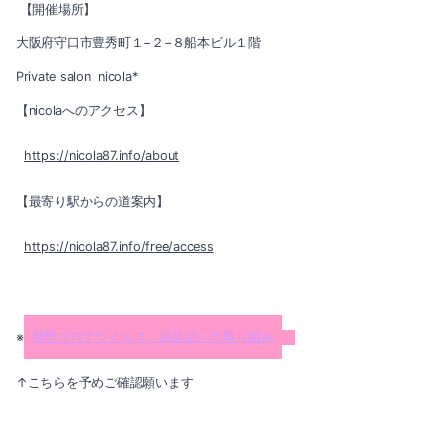
【開催場所】
大阪府守口市豊秀町１−２−８船本ビル１階
Private salon nicola*
【nicolaへのアクセス】
https://nicola87.info/about
【最寄り駅からの道案内】
https://nicola87.info/free/access
※
新型コロナウイルス 感染症への取り組み
↑こちらを予めご確認願います