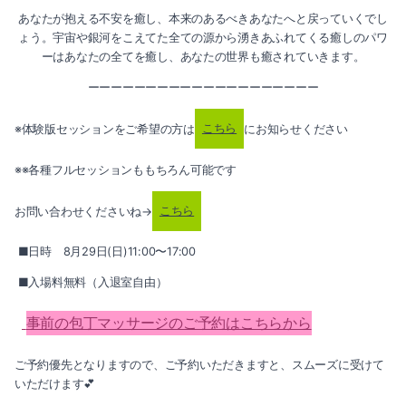
2019-05（4）
2018-07（1）
あなたが抱える不安を癒し、本来のあるべきあなたへと戻っていくでし
ょう。宇宙や銀河をこえてた全ての源から湧きあふれてくる癒しのパワ
2019-04（4）
ーはあなたの全てを癒し、あなたの世界も癒されていきます。
2019-03（2）
ーーーーーーーーーーーーーーーーーーーー
2019-02（2）
※体験版セッションをご希望の方は
こちら
にお知らせください
2019-01（2）
※※各種フルセッションももちろん可能です
2018-12（3）
お問い合わせくださいね→
こちら
2018-07（1）
■日時 8月29日(日)11:00〜17:00
■入場料無料（入退室自由）
事前の包丁マッサージのご予約はこちらから
ご予約優先となりますので、ご予約いただきますと、スムーズに受けて
いただけます💕