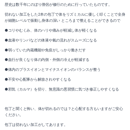
2023-06（2）
歴史は数千年にのぼり僧侶が修行のために行っていたものです。
2024-03（2）
2023-05（1）
切れない加工をした2本の包丁で体をリズミカルに優しく叩くことで全身
が細胞レベルで振動し身体の深い ところまで整えることができるので
2024-01（1）
2023-03（1）
●コリやむくみ、体のハリや痛みが軽減し体が軽くなる
2023-11（1）
2023-01（1）
●血液やリンパなどの体液や氣の流れがスムーズになる
2023-10（1）
●弱っていた内蔵機能や免疫がしっかり働きだす
2022-12（1）
●血行が良くなり体の内側・外側の冷えが軽減する
2023-08（3）
2022-11（2）
●体内のプラスイオンとマイナスイオンのバランスが整う
2023-06（2）
2022-10（2）
●不安や心配事から解放されやすくなる
2023-05（1）
●邪気（カルマ）を切り、無意識の悪習慣に気づき修正しやすくなる
2022-09（1）
2023-03（1）
2022-08（1）
包丁と聞くと怖い、体が切れるのでは？と心配する方もいますがご安心
ください。
2023-01（1）
2022-07（3）
包丁は切れない加工がしてあります。
2022-12（1）