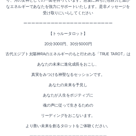
り、月の女神としての一面を持っています。慈愛に満ちた包容力と温か
2020-09（2）
なエネルギーであなたを強力にサポートいたします。是非メッセージを
2021-03（2）
受け取りにいらしてください
2020-08（3）
ーーーーーーーーーーーーーーーーーーーーーーー
2021-02（1）
2020-07（2）
【トゥルータロット】
2021-01（2）
2020-06（2）
20分3000円、30分5000円
2020-11（3）
古代エジプト太陽神RAのエネルギーのもと行われる「TRUE TAROT」は
2020-05（1）
あなたの未来に進化成長をおこし、
2020-10（1）
2020-03（3）
真実をみつける神聖なるセッションです。
2020-09（2）
2020-02（1）
あなたの未来を予見し
2020-08（3）
あなたが人生をポジティブに
2020-01（1）
魂の声に従って生きるための
2020-07（2）
2019-12（3）
リーディングをおこないます。
2020-06（2）
2019-11（1）
より善い未来を創るタロットをご体験ください。
2020-05（1）