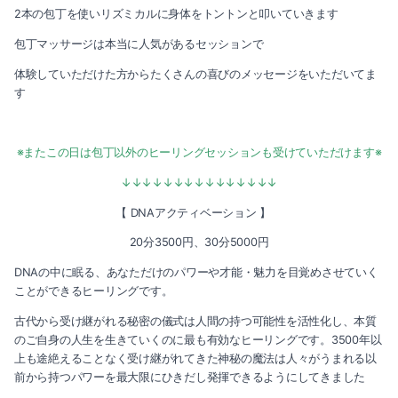
2022-06（3）
2本の包丁を使いリズミカルに身体をトントンと叩いていきます
2022-11（2）
2022-05（3）
包丁マッサージは本当に人気があるセッションで
体験していただけた方からたくさんの喜びのメッセージをいただいてま
2022-10（2）
2022-04（2）
す
2022-09（1）
2022-03（3）
※またこの日は包丁以外のヒーリングセッションも受けていただけます※
2022-08（1）
2022-02（1）
↓↓↓↓↓↓↓↓↓↓↓↓↓↓↓
2022-07（3）
2022-01（4）
【 DNAアクティベーション 】
2022-06（3）
20分3500円、30分5000円
2021-12（3）
DNAの中に眠る、あなただけのパワーや才能・魅力を目覚めさせていく
2022-05（3）
2021-11（2）
ことができるヒーリングです。
2022-04（2）
古代から受け継がれる秘密の儀式は人間の持つ可能性を活性化し、本質
2021-10（3）
のご自身の人生を生きていくのに最も有効なヒーリングです。3500年以
2022-03（3）
上も途絶えることなく受け継がれてきた神秘の魔法は人々がうまれる以
2021-09（1）
前から持つパワーを最大限にひきだし発揮できるようにしてきました
2022-02（1）