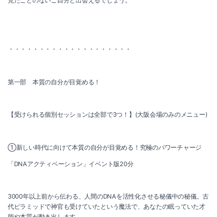
見たことのないご自分と出会えるでしょう。
・・・・・・・・・・・・・・・・・・・・
第一部 本質の自分が目覚める！
【受けられる個別セッションは全部で3つ！】(大阪会場のみのメニュー)
①新しい時代に向けて本質の自分が目覚める！究極のパワーチャージ
「DNAアクティベーション」イベント版20分
3000年以上前から伝わる、人間のDNAを活性化させる秘儀中の秘儀。古
代ピラミッドで神官も受けていたという魔法で、あなたの眠っていた才
能や本質が動き出します。