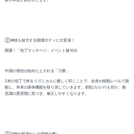
②神様も味方する開運ボディに大変身！
開運！「包丁マッサージ」イベント版10分
中国の僧侶が始めたとされる「刀療」
2本の包丁で体をリズミカルに優しく叩くことで、全身が細胞レベルで振
動し、本来の身体機能を取り戻していきます。邪気(カルマ)も切り、無
意識の悪習慣に気づき、修正しやすくなります。
③万物の根源からの究極の癒し