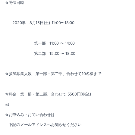
2023-06（2）
☆開催日時
2024-03（2）
2023-05（1）
2020年 8月15日(土) 11:00〜18:00
2024-01（1）
2023-03（1）
2023-11（1）
2023-01（1）
第一部 11:00 〜 14:00
2023-10（1）
第二部 15:00 〜 18:00
2022-12（1）
2023-08（3）
2022-11（2）
☆参加募集人数 第一部・第二部、合わせて10名様まで
2023-06（2）
2022-10（2）
2023-05（1）
☆料金 第一部・第二部、合わせて 5500円(税込)
2022-09（1）
￼
2023-03（1）
2022-08（1）
☆お申込み・お問い合わせは
2023-01（1）
2022-07（3）
下記のメールアドレスへお知らせください
2022-12（1）