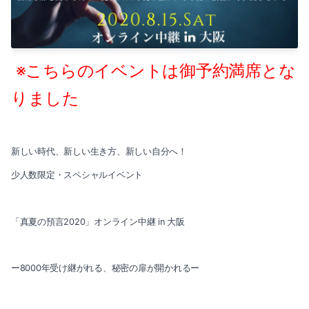
2025-02（1）
2024-07（4）
2024-12（2）
2024-06（3）
※こちらのイベントは御予約満席とな
2024-11（2）
2024-05（1）
りました
2024-10（1）
2024-04（1）
2024-09（1）
新しい時代、新しい生き方、新しい自分へ！
2024-03（2）
少人数限定・スペシャルイベント
2024-08（1）
2024-01（1）
2024-07（4）
2023-11（1）
「真夏の預言2020」オンライン中継 in 大阪
2024-06（3）
2023-10（1）
ー8000年受け継がれる、秘密の扉が開かれるー
2024-05（1）
2023-08（3）
2024-04（1）