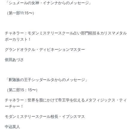
「シュメールの女神・イナンナからのメッセージ」
（第一部11:15〜）
チャネラー：モダンミステリースクール占い部門統括＆カリスマメタル
ボーカリスト！
グランドオラクル・ディビネーションマスター
依田あづさ
「釈迦族の王子シッダールタからのメッセージ」
（第二部15：15〜）
チャネラー：世界を股にかけて帝王学を伝えるメタフィジックス・ティ
ーチャー！
モダンミステリースクール校長・イプシスマス
中込英人