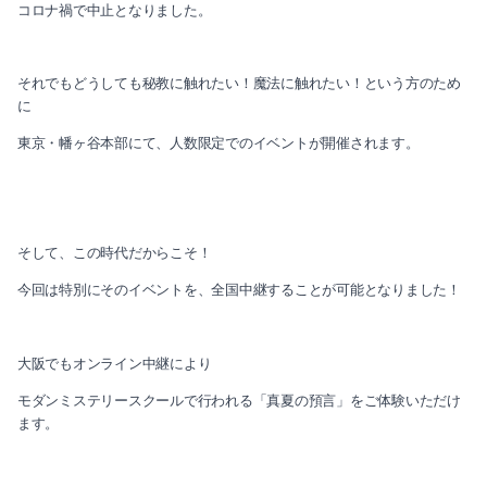
2019-05（4）
コロナ禍で中止となりました。
2018-07（1）
2019-04（4）
それでもどうしても秘教に触れたい！魔法に触れたい！という方のため
2019-03（2）
に
東京・幡ヶ谷本部にて、人数限定でのイベントが開催されます。
2019-02（2）
2019-01（2）
2018-12（3）
そして、この時代だからこそ！
今回は特別にそのイベントを、全国中継することが可能となりました！
2018-07（1）
大阪でもオンライン中継により
モダンミステリースクールで行われる「真夏の預言」をご体験いただけ
ます。