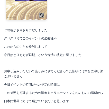
2025-02（1）
2024-07（4）
2024-12（2）
2024-06（3）
ご連絡がぎりぎりになりました
2024-11（2）
2024-05（1）
ぎりぎりまでこのイベントの必要性や
2024-10（1）
2024-04（1）
これからのことを検討しまして
2024-09（1）
2024-03（2）
今日はとりあえず延期、という苦渋の決定に至りました
2024-08（1）
2024-01（1）
お申し込みいただいて楽しみにさてくださってた皆様には本当に申し訳
2024-07（4）
ございません
2023-11（1）
今日イベントの時間だった予定の時間に
2024-06（3）
2023-10（1）
この状況を打破するための演奏やクリエーションをおのおのの場所から
2024-05（1）
2023-08（3）
日本に世界に向けて届けていきたいと思います
2024-04（1）