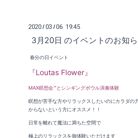
2020
03
06 19:45
/
/
3月20日 のイベントのお知
春分の日イベント
『Loutas Flower』
MAX瞑想会™️とシンギングボウル演奏体験
瞑想が苦手な方やリラックスしたいのにカラダの
からないという方にオススメ！！
日常を離れて魔法に満ちた空間で
極上のリラックスを御体験いただけます