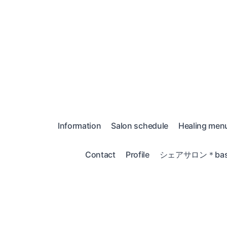
Information
Salon schedule
Healing men
Contact
Profile
シェアサロン＊bas