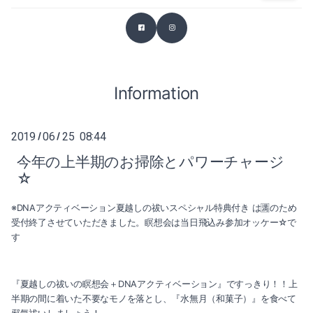
2026-03（2）
2025-07（1）
2026-02（1）
2025-06（2）
2025-12（1）
Information
2025-04（1）
2025-11（4）
2025-03（2）
2019
06
25 08:44
/
/
2025-10（4）
2025-02（1）
今年の上半期のお掃除とパワーチャージ
☆
2025-09（2）
2024-12（2）
※DNAアクティベーション夏越しの祓いスペシャル特典付き は🈵のため
2025-07（1）
2024-11（2）
受付終了させていただきました。瞑想会は当日飛込み参加オッケー☆で
す
2025-06（2）
2024-10（1）
2025-04（1）
2024-09（1）
『夏越しの祓いの瞑想会＋DNAアクティベーション』ですっきり！！上
半期の間に着いた不要なモノを落とし、『水無月（和菓子）』を食べて
2025-03（2）
2024-08（1）