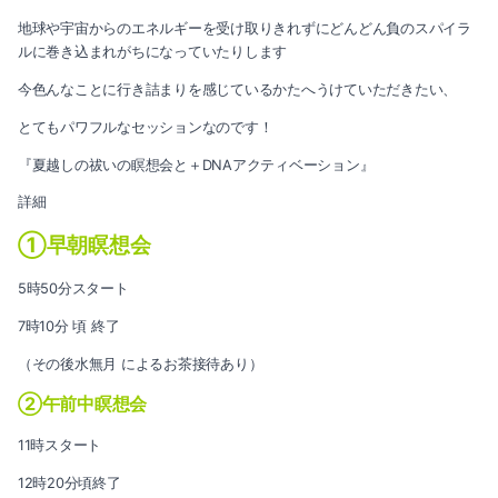
2020-09（2）
地球や宇宙からのエネルギーを受け取りきれずにどんどん負のスパイラ
2021-03（2）
ルに巻き込まれがちになっていたりします
2020-08（3）
今色んなことに行き詰まりを感じているかたへうけていただきたい、
2021-02（1）
2020-07（2）
とてもパワフルなセッションなのです！
2021-01（2）
2020-06（2）
『夏越しの祓いの瞑想会と＋DNAアクティベーション』
2020-11（3）
詳細
2020-05（1）
①早朝瞑想会
2020-10（1）
2020-03（3）
5時50分スタート
2020-09（2）
2020-02（1）
7時10分 頃 終了
2020-08（3）
2020-01（1）
（その後水無月 によるお茶接待あり）
2020-07（2）
②午前中瞑想会
2019-12（3）
11時スタート
2020-06（2）
2019-11（1）
12時20分頃終了
2020-05（1）