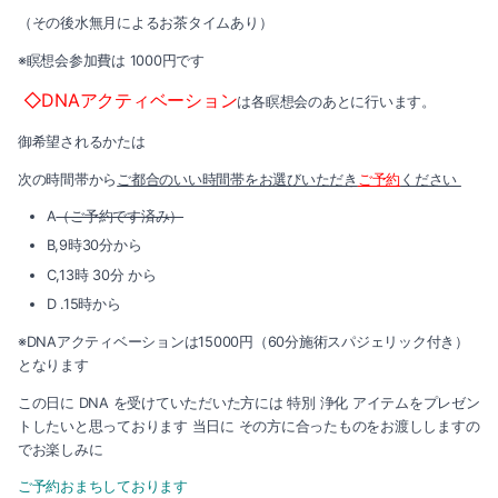
2019-10（2）
（その後水無月によるお茶タイムあり）
2020-03（3）
※瞑想会参加費は 1000円です
2019-09（2）
◇DNAアクティベーション
2020-02（1）
は各瞑想会のあとに行います。
2019-08（3）
御希望されるかたは
2020-01（1）
2019-06（1）
次の時間帯から
ご都合のいい時間帯をお選びいただき
ご予約
ください
2019-12（3）
2019-05（4）
A
（ご予約です済み）
B,9時30分から
2019-11（1）
2019-04（4）
C,13時 30分 から
2019-10（2）
D .15時から
2019-03（2）
※DNAアクティベーションは15000円（60分施術スパジェリック付き）
2019-09（2）
2019-02（2）
となります
2019-08（3）
この日に DNA を受けていただいた方には 特別 浄化 アイテムをプレゼン
2019-01（2）
トしたいと思っております 当日に その方に合ったものをお渡ししますの
でお楽しみに
2019-06（1）
2018-12（3）
ご予約おまちしております