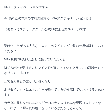
2021-08（3）
DNAアクティベーションです☺️
2022-01（4）
2021-07（3）
→
あなたの本来の才能の目覚め DNAアクティベーションとは
2021-12（3）
2021-06（4）
（モダンミステリースクール公式HPによる案内ページです）
2021-11（2）
2021-05（3）
2021-10（3）
2021-04（2）
受けたことがある人もない人もこのタイミングで是非一度体験してみて
ください！！
2021-09（1）
2021-03（2）
MAX瞑想™️を受けたあとに受けていただくと
2021-08（3）
2021-02（1）
DNAAだけで受けるよりマインドが静まっていてクラウンの領域がすっ
きりしているので
2021-07（3）
2021-01（2）
とても天界との繋がりが強くなり
2021-06（4）
よりダイレクトにエネルギーが降りてくるのを感じていただけると思い
2020-11（3）
ます
2021-05（3）
2020-10（1）
カラダの周りを包むエネルギーのバランスは色んな要因（ストレスな
ど）によって歪んだ状態になっているかたがほとんどで
2021-04（2）