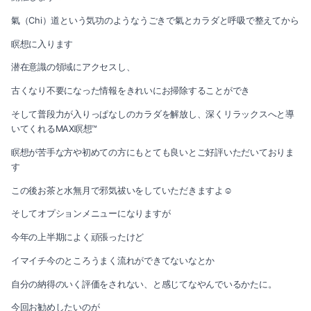
2022-06（3）
氣（Chi）道という気功のようなうごきで氣とカラダと呼吸で整えてから
2022-11（2）
2022-05（3）
瞑想に入ります
2022-10（2）
2022-04（2）
潜在意識の領域にアクセスし、
2022-09（1）
古くなり不要になった情報をきれいにお掃除することができ
2022-03（3）
そして普段力が入りっぱなしのカラダを解放し、深くリラックスへと導
2022-08（1）
2022-02（1）
いてくれるMAX瞑想™️
2022-07（3）
瞑想が苦手な方や初めての方にもとても良いとご好評いただいておりま
2022-01（4）
す
2022-06（3）
2021-12（3）
この後お茶と水無月で邪気祓いをしていただきますよ☺️
そしてオプションメニューになりますが
2022-05（3）
2021-11（2）
今年の上半期によく頑張ったけど
2022-04（2）
2021-10（3）
イマイチ今のところうまく流れができてないなとか
2022-03（3）
2021-09（1）
自分の納得のいく評価をされない、と感じてなやんでいるかたに。
今回お勧めしたいのが
2022-02（1）