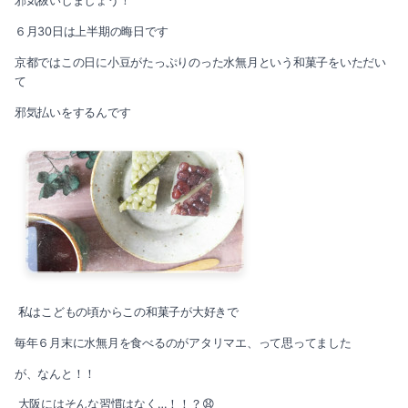
邪気祓いしましょう！
2025-02（1）
６月30日は上半期の晦日です
2024-07（4）
京都ではこの日に小豆がたっぷりのった水無月という和菓子をいただい
2024-12（2）
て
2024-06（3）
邪気払いをするんです
2024-11（2）
2024-05（1）
2024-10（1）
2024-04（1）
2024-09（1）
2024-03（2）
2024-08（1）
2024-01（1）
2024-07（4）
2023-11（1）
私はこどもの頃からこの和菓子が大好きで
2024-06（3）
2023-10（1）
毎年６月末に水無月を食べるのがアタリマエ、って思ってました
2024-05（1）
2023-08（3）
が、なんと！！
2024-04（1）
大阪にはそんな習慣はなく…！！？😧