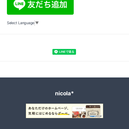
Select Language
▼
nicola*