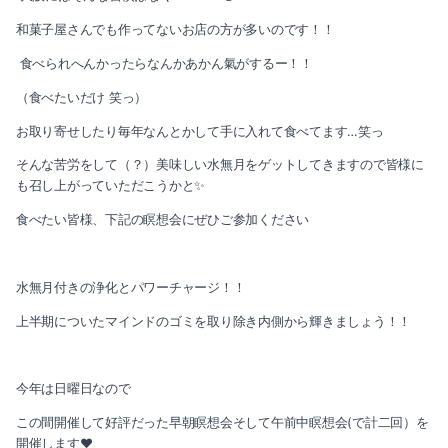
2023-06（2）
和菓子屋さんでも作ってないお店の方が多いのです！！
2024-03（2）
2023-05（1）
食べられへんかったらなんかあかん氣がするー！！
2024-01（1）
2023-03（1）
（食べたいだけ 笑っ）
2023-11（1）
お取り寄せしたり毎年なんとかして手に入れて食べてます…笑っ
2023-01（1）
そんな苦労をして（？）美味しい水無月をゲットしてきますので皆様に
2023-10（1）
2022-12（1）
も召し上がっていただこうかと✨
2023-08（3）
食べたい皆様、下記の瞑想会にぜひご参加ください
2022-11（2）
2023-06（2）
2022-10（2）
水無月付きの浄化とパワーチャージ！！
2023-05（1）
2022-09（1）
上半期についたマインドのゴミを取り除き内側から輝きましょう！！
2023-03（1）
2022-08（1）
今年は日曜日なので
2023-01（1）
2022-07（3）
この間開催して好評だった早朝瞑想会そして午前中瞑想会(で計二回）を
2022-12（1）
開催します❤️