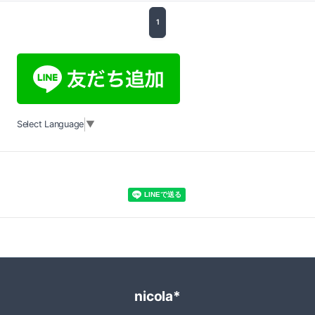
1
Select Language
▼
nicola*