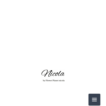
形而上学入門セミナー（1）
ヒーリング（4）
プロテクション（2）
ニューテクノロジーヒーリングシステム（7）
瞑想会（1）
メニュ