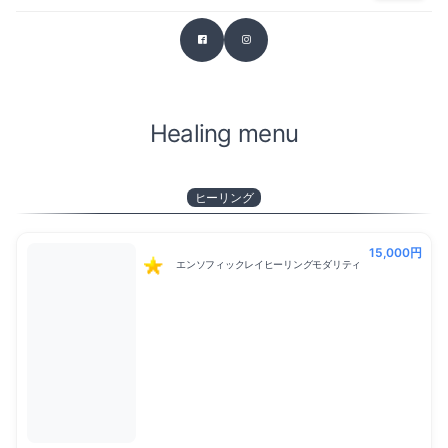
アクティベーション（2）
形而上学入門セミナー（1）
ヒーリング（4）
Healing menu
プロテクション（2）
ニューテクノロジーヒーリングシステム（7）
ヒーリング
瞑想会（1）
15,000円
アクティベーション（2）
エンソフィックレイヒーリングモダリティ