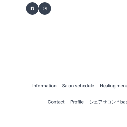
Information
Salon schedule
Healing men
Contact
Profile
シェアサロン＊bas