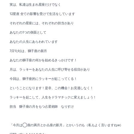
実は、私達は生まれ星座だけでなく
12星座 全ての影響を受けて生活をしています
それぞれの星座には、それぞれの担当があり
あなたの1つの側面として
あなたの人生にあらわれています
7/21(火)は、獅子座の新月
あなたの獅子座の何かを始めるきっかけです！
月は、ラッキーをあなたの人生に呼び寄せる役目があり
今回は、獅子座的にラッキーが起こってくる！
ということになります！是非、この機会！お見逃しなく！
ラッキーを起こして、人生をドラマチックに変えましょう！
担当 獅子座の月をもつ占星術師 なりすけ
「今月は◯座の満月とか△座の新月」とかいうのも（私もよく言いますねw）