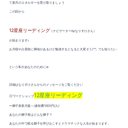
て新月のエネルギーを受け取りましょう
この回から
12星座リーディング
（ナビゲーターbyなりすけさん）
が始まります♪
お月様や占星術に興味があるけど勉強するとなると大変そう(^^; でも知りたい
という私やあなたのためにw
詳細はなりすけさんからのメッセージをご覧ください
12星座リーディング
◇ワークショップ
〜獅子座新月篇～(参加費1000円/人)
あなたの獅子座はどんな獅子？
あなたの中で眠る獅子を呼びおこすとドラマチックな人生が始まります。