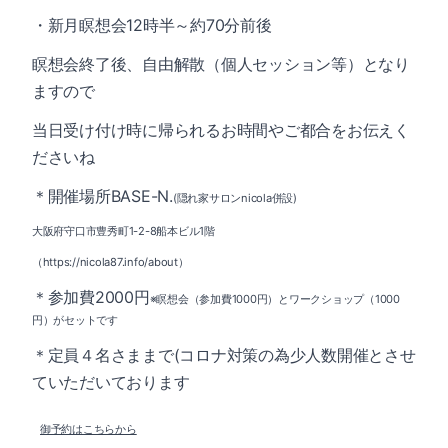
・新月瞑想会12時
半～約70分前後
瞑想会終了後、自由解散（個人セッション等）となり
ますので
当日受け付け時に帰られるお時間やご都合をお伝えく
ださいね
＊開催場所BASE-N.
(隠れ家サロンnicola併設)
大阪府守口市豊秀町1-2-8船本ビル1階
（https://nicola87.info/about）
＊参加費2000円
※瞑想会（参加費1000円）とワークショップ（1000
円）がセットです
＊定員４名さままで(コロナ対策の為少人数開催とさせ
ていただいております
御予約はこちらから