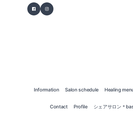
Information
Salon schedule
Healing men
Contact
Profile
シェアサロン＊bas