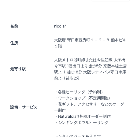
名前
nicola*
大阪府 守口市豊秀町１－２－８ 船本ビル
住所
１階
大阪メトロ谷町線または今里筋線 太子橋
今市駅 1番出口より徒歩5分 京阪本線土居
最寄り駅
駅より 徒歩 8分 大阪シティバス守口車庫
前より徒歩2分
・各種ヒーリング（予約制）
・ワークショップ（不定期開催)
・花ギフト、アクセサリーなどのオーダ
設備・サービス
ー制作
・Naturalcraft各種オーダー制作
・シンギングボウルヒーリング
レンタルスペースあります